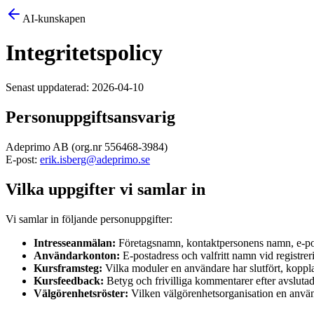
AI-kunskapen
Integritetspolicy
Senast uppdaterad: 2026-04-10
Personuppgiftsansvarig
Adeprimo AB (org.nr 556468-3984)
E-post:
erik.isberg@adeprimo.se
Vilka uppgifter vi samlar in
Vi samlar in följande personuppgifter:
Intresseanmälan:
Företagsnamn, kontaktpersonens namn, e-pos
Användarkonton:
E-postadress och valfritt namn vid registrer
Kursframsteg:
Vilka moduler en användare har slutfört, koppla
Kursfeedback:
Betyg och frivilliga kommentarer efter avslutad
Välgörenhetsröster:
Vilken välgörenhetsorganisation en använd