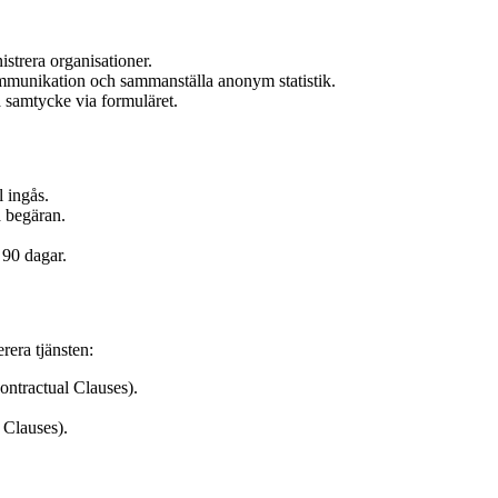
strera organisationer.
ommunikation och sammanställa anonym statistik.
a samtycke via formuläret.
 ingås.
å begäran.
 90 dagar.
rera tjänsten:
tractual Clauses).
Clauses).