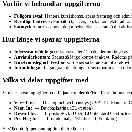
Varför vi behandlar uppgifterna
Fullgöra avtal:
Hantera kursåtkomst, spåra framsteg och admini
Berättigat intresse:
Förbättra tjänsten, skicka kursrelaterad k
Samtycke:
Intresseanmälningar behandlas baserat på ditt aktiv
Hur länge vi sparar uppgifterna
Intresseanmälningar:
Raderas efter 12 månader om inget avtal
Användarkonton:
Sparas så länge kontot är aktivt. Raderas p
Kursframsteg och feedback:
Sparas så länge kontot är aktivt.
Inbjudningar:
Utgångna inbjudningar rensas automatiskt efter
Vilka vi delar uppgifter med
Vi delar personuppgifter med följande underbiträden för att kunna leve
Vercel Inc.
— Hosting och webbanalys (USA, EU Standard Con
Neon Inc.
— Databaslagring (EU-region).
Resend Inc.
— E-postutskick (USA, EU Standard Contractual 
PostHog Inc.
— Produktanalys (EU-hostad, Frankfurt).
Vi säljer aldrig personuppgifter till tredje part.