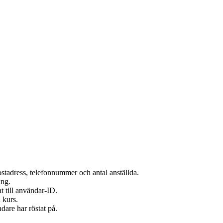
tadress, telefonnummer och antal anställda.
ing.
t till användar-ID.
 kurs.
are har röstat på.