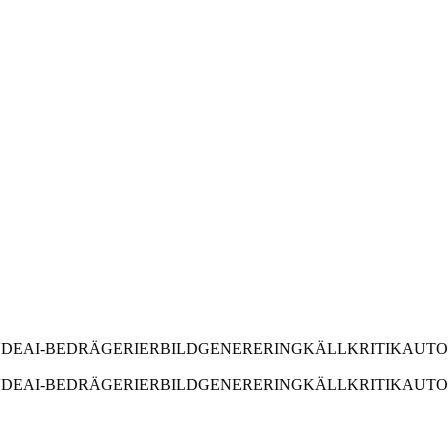
E
AI-BEDRÄGERIER
BILDGENERERING
KÄLLKRITIK
AUTOMA
E
AI-BEDRÄGERIER
BILDGENERERING
KÄLLKRITIK
AUTOMA