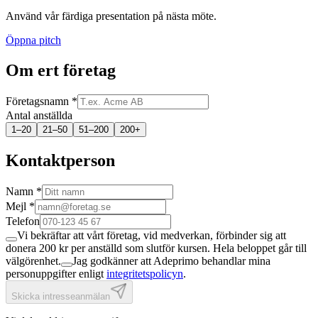
Använd vår färdiga presentation på nästa möte.
Öppna pitch
Om ert företag
Företagsnamn
*
Antal anställda
1–20
21–50
51–200
200+
Kontaktperson
Namn
*
Mejl
*
Telefon
Vi bekräftar att vårt företag, vid medverkan, förbinder sig att
donera 200 kr per anställd som slutför kursen. Hela beloppet går till
välgörenhet.
Jag godkänner att Adeprimo behandlar mina
personuppgifter enligt
integritetspolicyn
.
Skicka intresseanmälan